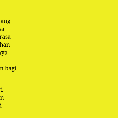
yang
sa
 rasa
ihan
nya
n bagi
ri
an
i