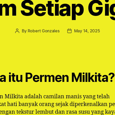
m Setiap Gi
By
Robert Gonzales
May 14, 2025
Post
Post
author
date
a itu Permen Milkita?
 Milkita adalah camilan manis yang telah
t hati banyak orang sejak diperkenalkan p
Dengan tekstur lembut dan rasa susu yang kay