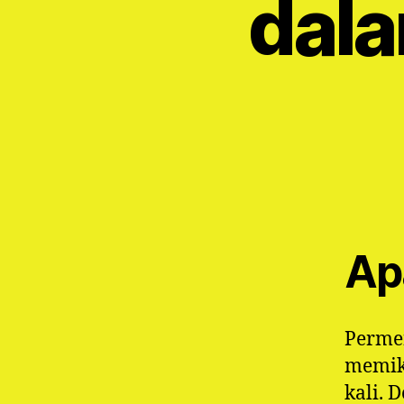
dala
Ap
Permen
memika
kali. 