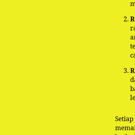
m
R
r
a
t
c
R
d
b
l
Setiap
meman