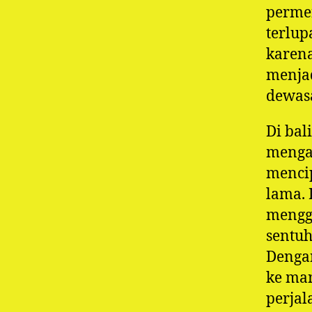
perme
terlup
karena
menjad
dewas
Di bal
menga
mencip
lama. 
menggu
sentuh
Denga
ke man
perjal