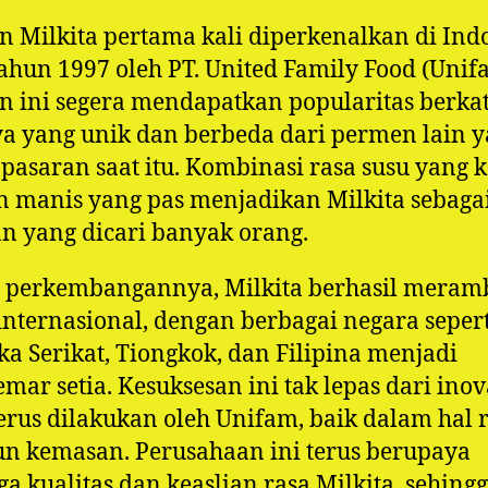
 Milkita pertama kali diperkenalkan di Ind
ahun 1997 oleh PT. United Family Food (Unif
 ini segera mendapatkan popularitas berka
a yang unik dan berbeda dari permen lain 
 pasaran saat itu. Kombinasi rasa susu yang k
 manis yang pas menjadikan Milkita sebaga
n yang dicari banyak orang.
 perkembangannya, Milkita berhasil meram
internasional, dengan berbagai negara sepert
a Serikat, Tiongkok, dan Filipina menjadi
mar setia. Kesuksesan ini tak lepas dari inov
erus dilakukan oleh Unifam, baik dalam hal 
n kemasan. Perusahaan ini terus berupaya
a kualitas dan keaslian rasa Milkita, sehing