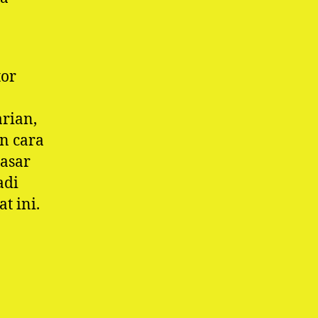
tor
arian,
n cara
asar
adi
t ini.