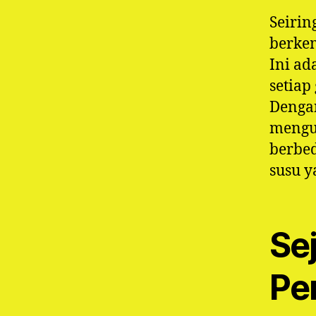
Seirin
berkem
Ini ad
setia
Dengan
mengun
berbed
susu y
Se
Pe