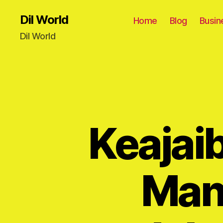
Dil World
Home
Blog
Busin
Dil World
Keajai
Man