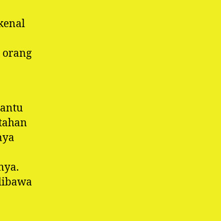
kenal
 orang
antu
 tahan
nya
nya.
dibawa