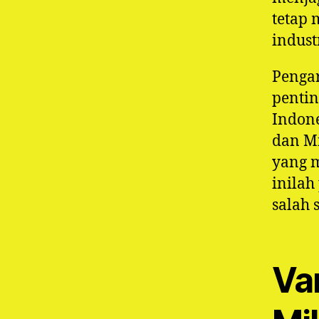
tetap 
indust
Pengar
pentin
Indone
dan Mi
yang 
inilah
salah 
Va