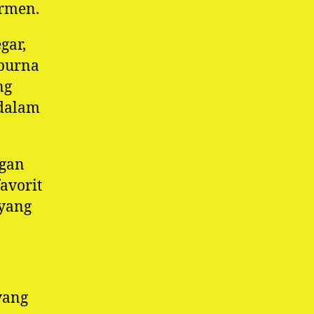
rmen.
gar,
purna
ng
 dalam
ngan
avorit
 yang
yang