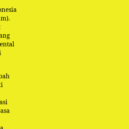
onesia
am).
t
yang
ental
i
bah
i
asi
rasa
ga