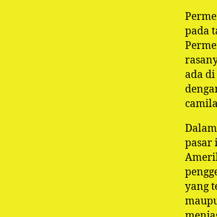
Permen
pada t
Permen
rasany
ada di
dengan
camila
Dalam
pasar 
Amerik
pengge
yang t
maupu
menjag