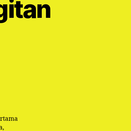
gitan
ertama
a,