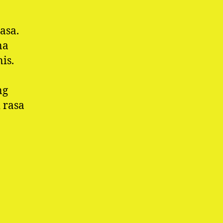
asa.
na
is.
ng
 rasa