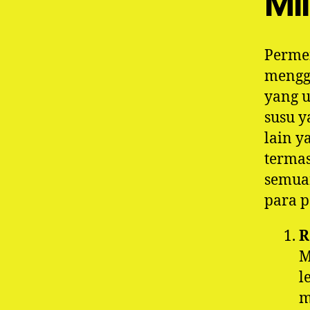
Mil
Permen
mengg
yang u
susu y
lain y
termas
semua
para 
R
M
l
m