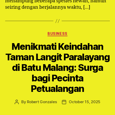
menampung beberapa spesies hewan, namun
seiring dengan berjalannya waktu, […]
Categories
BUSINESS
Menikmati Keindahan
Taman Langit Paralayang
di Batu Malang: Surga
bagi Pecinta
Petualangan
By
Robert Gonzales
October 15, 2025
Post
Post
author
date