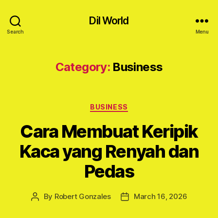
Dil World
Search
Menu
Category:
Business
Categories
BUSINESS
Cara Membuat Keripik
Kaca yang Renyah dan
Pedas
By
Robert Gonzales
March 16, 2026
Post
Post
author
date