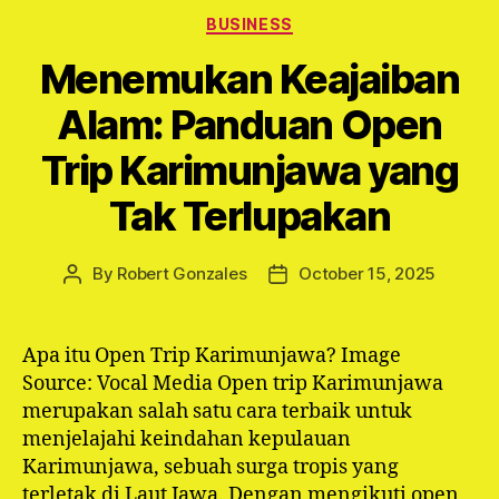
Categories
BUSINESS
Menemukan Keajaiban
Alam: Panduan Open
Trip Karimunjawa yang
Tak Terlupakan
By
Robert Gonzales
October 15, 2025
Post
Post
author
date
Apa itu Open Trip Karimunjawa? Image
Source: Vocal Media Open trip Karimunjawa
merupakan salah satu cara terbaik untuk
menjelajahi keindahan kepulauan
Karimunjawa, sebuah surga tropis yang
terletak di Laut Jawa. Dengan mengikuti open