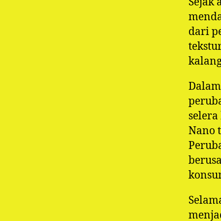
Sejak 
menda
dari p
tekstu
kalan
Dalam
peruba
selera
Nano t
Peruba
berus
konsu
Selama
menjad