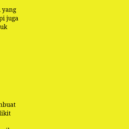
u yang
pi juga
tuk
embuat
ikit