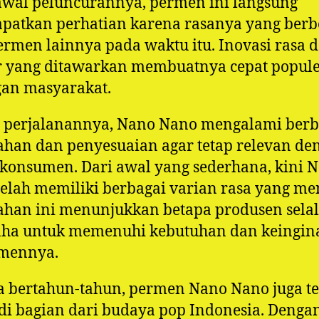
awal peluncurannya, permen ini langsung
patkan perhatian karena rasanya yang ber
ermen lainnya pada waktu itu. Inovasi rasa 
r yang ditawarkan membuatnya cepat popule
gan masyarakat.
 perjalanannya, Nano Nano mengalami berb
han dan penyesuaian agar tetap relevan de
 konsumen. Dari awal yang sederhana, kini 
elah memiliki berbagai varian rasa yang me
han ini menunjukkan betapa produsen sela
aha untuk memenuhi kebutuhan dan keingin
mennya.
 bertahun-tahun, permen Nano Nano juga te
i bagian dari budaya pop Indonesia. Dengan