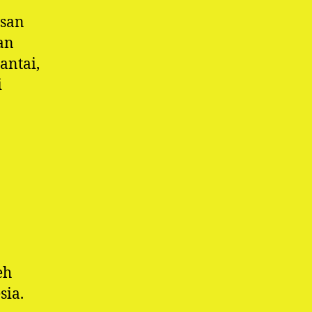
asan
an
antai,
i
eh
sia.