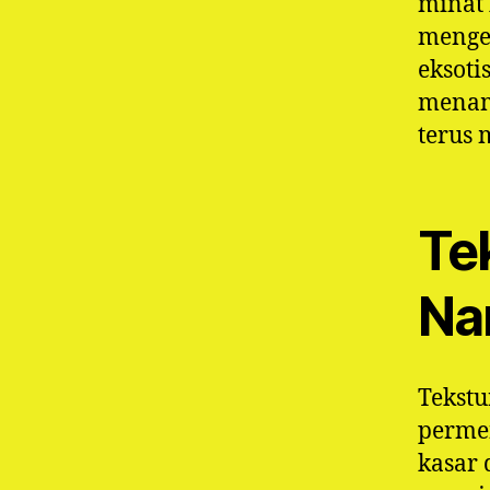
minat
mengel
eksoti
menam
terus 
Te
Na
Tekstu
permen
kasar 