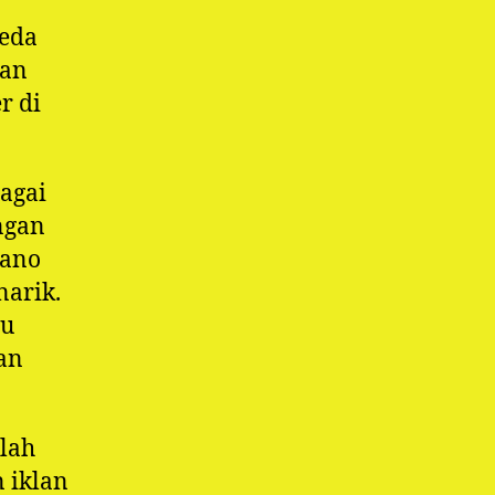
beda
dan
r di
agai
ngan
Nano
narik.
lu
an
lah
 iklan