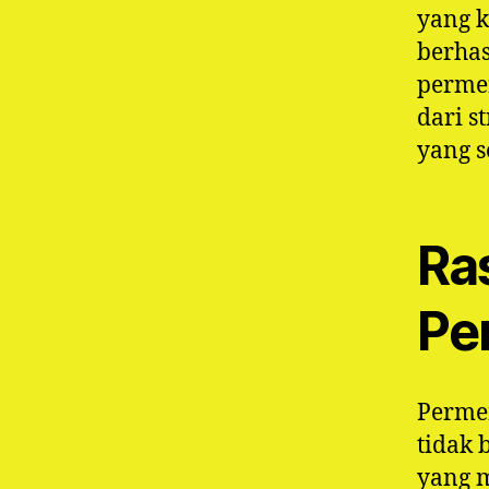
yang k
berhas
permen
dari s
yang s
Ra
Pe
Perme
tidak 
yang 