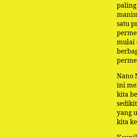
paling
manisn
satu p
permen
mulai 
berbag
perme
Nano 
ini m
kita b
sediki
yang 
kita k