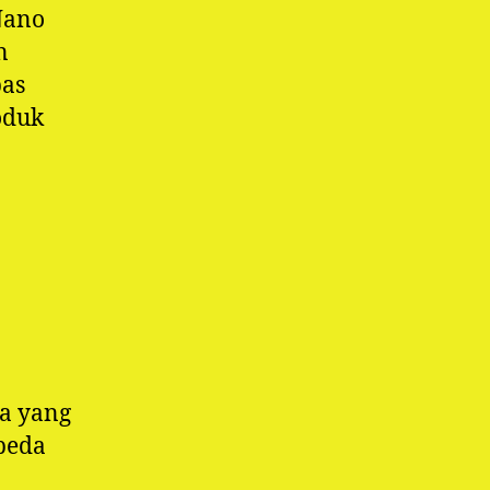
Nano
n
pas
oduk
a yang
rbeda