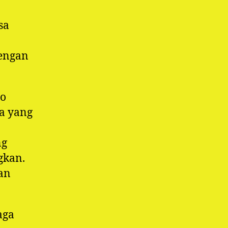
sa
engan
no
a yang
ng
gkan.
an
aga