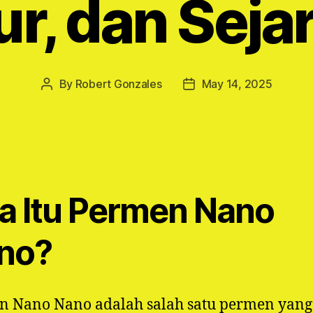
ur, dan Seja
By
Robert Gonzales
May 14, 2025
Post
Post
author
date
a Itu Permen Nano
no?
n Nano Nano adalah salah satu permen yang