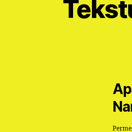
Tekst
Ap
Na
Perme