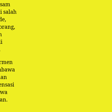
asam
i salah
de,
orang,
n
i
.
ermen
embawa
dan
ensasi
awa
an.