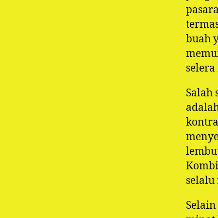
pasara
termas
buah 
memun
selera
Salah 
adala
kontra
menyen
lembu
Kombi
selalu
Selain