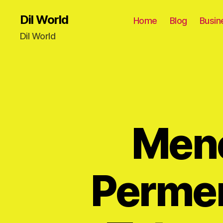
Dil World
Home
Blog
Busin
Dil World
Mene
Permen