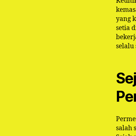
Keuni
kemasa
yang 
setia 
bekerj
selalu
Se
Pe
Perme
salah 