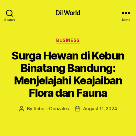
Dil World
Search
Menu
Categories
BUSINESS
Surga Hewan di Kebun
Binatang Bandung:
Menjelajahi Keajaiban
Flora dan Fauna
By
Robert Gonzales
August 11, 2024
Post
Post
author
date