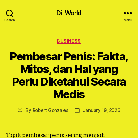
Dil World
Search
Menu
Categories
BUSINESS
Pembesar Penis: Fakta,
Mitos, dan Hal yang
Perlu Diketahui Secara
Medis
By
Robert Gonzales
January 19, 2026
Post
Post
author
date
Topik pembesar penis sering menjadi